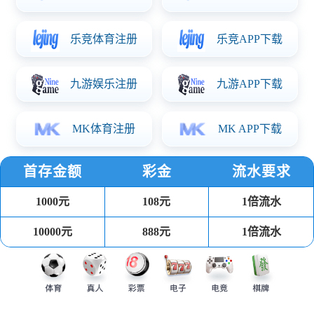
关于我们
MK网页版登录入口 是面向全球体育爱好者的综合服务平台，致
力于打造一个集数据服务、赛事直播与移动体验于一体的专业生
态系统。团队成员拥有丰富的行业背景，平台以稳定性与高可用